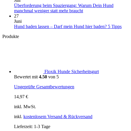
Juli
Abenteuer
das
Urlaub
Überforderung beim Spaziergang: Warum Dein Hund
auf
sagt
mit
Keine
manchmal weniger statt mehr braucht
vier
sie
Hund
Kommentare
27
Pfoten
über
in
zu
Juni
Deinen
Portugal:
Überforderung
Kein
Hund baden lassen – Darf mein Hund hier baden? 5 Tipps
Vierbeiner
Einreise,
beim
Komm
Produkte
aus
Hundestrände,
Spaziergang:
zu
Klima
Warum
Hun
und
Dein
bade
wichtige
Hund
lasse
Tipps
manchmal
–
weniger
Darf
statt
mein
Floxik Hunde Sicherheitsgurt
mehr
Hun
Bewertet mit
4.50
von 5
braucht
hier
bade
Ungeprüfte Gesamtbewertungen
5
Tipp
14,97
€
inkl. MwSt.
inkl.
kostenlosem Versand & Rückversand
Lieferzeit:
1-3 Tage