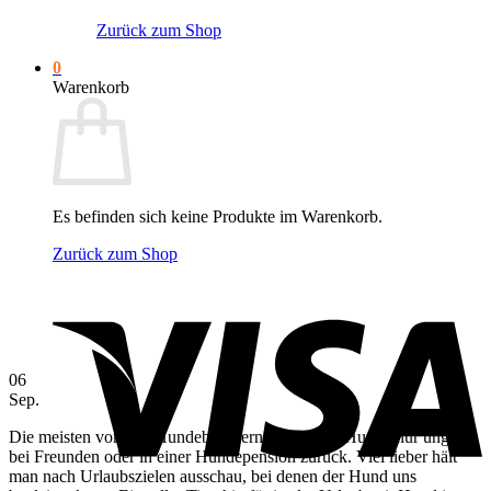
Zurück zum Shop
0
Warenkorb
Es befinden sich keine Produkte im Warenkorb.
Zurück zum Shop
V
06
Sep.
Die meisten von uns Hundebesitzern lassen ihre Hunde nur ungern
bei Freunden oder in einer Hundepension zurück. Viel lieber hält
man nach Urlaubszielen ausschau, bei denen der Hund uns