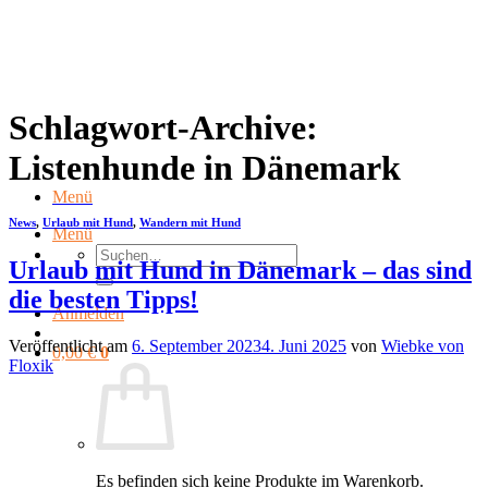
Zum
Inhalt
springen
Schlagwort-Archive:
Listenhunde in Dänemark
Menü
News
,
Urlaub mit Hund
,
Wandern mit Hund
Menü
Suchen
Urlaub mit Hund in Dänemark – das sind
nach:
die besten Tipps!
Anmelden
Veröffentlicht am
6. September 2023
4. Juni 2025
von
Wiebke von
0,00
€
0
Floxik
Es befinden sich keine Produkte im Warenkorb.