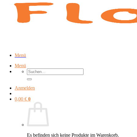
Zum
Inhalt
springen
Menü
Menü
Suchen
nach:
Anmelden
0,00
€
0
Es befinden sich keine Produkte im Warenkorb.