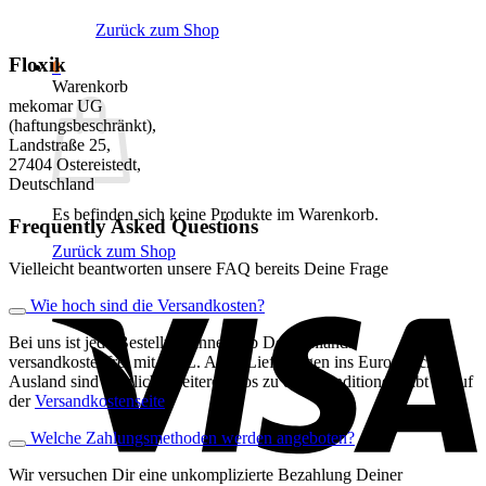
Zurück zum Shop
Floxik
0
Warenkorb
mekomar UG
(haftungsbeschränkt),
Landstraße 25,
27404 Ostereistedt,
Deutschland
Es befinden sich keine Produkte im Warenkorb.
Frequently Asked Questions
Zurück zum Shop
Vielleicht beantworten unsere FAQ bereits Deine Frage
V
Wie hoch sind die Versandkosten?
Bei uns ist jede Bestellung innerhalb Deutschlands
versandkostenfrei mit DHL. Auch Lieferungen ins Europäische
Ausland sind möglich. Weitere Infos zu den Konditionen gibt es auf
der
Versandkostenseite
.
Welche Zahlungsmethoden werden angeboten?
Wir versuchen Dir eine unkomplizierte Bezahlung Deiner