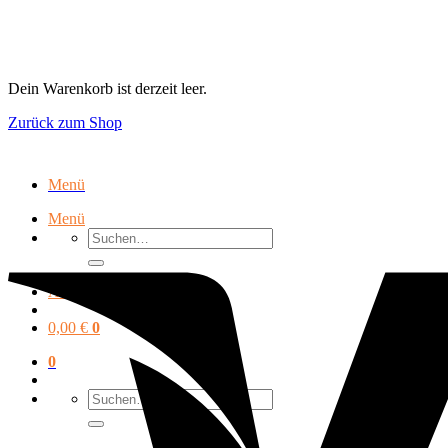
Zum
Inhalt
springen
Dein Warenkorb ist derzeit leer.
Zurück zum Shop
Menü
Menü
Suchen
nach:
Anmelden
0,00
€
0
0
Suchen
nach: