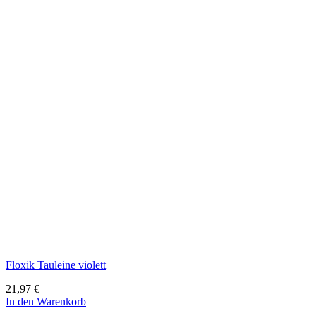
Floxik Tauleine violett
21,97
€
In den Warenkorb