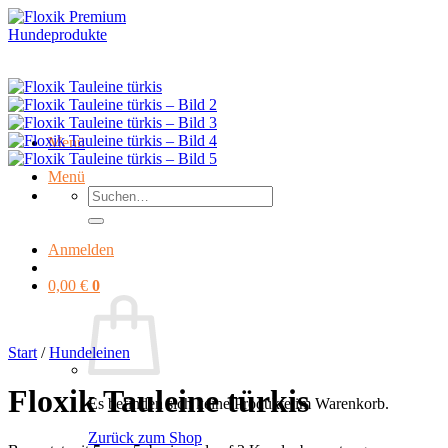
Zum
Inhalt
springen
Menü
Menü
Suchen
nach:
Anmelden
0,00
€
0
Start
/
Hundeleinen
Floxik Tauleine türkis
Es befinden sich keine Produkte im Warenkorb.
Zurück zum Shop