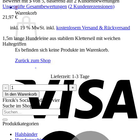
Bewertet mit
5
von 5, basierend auf
2
Kundenbewertungen
Ungeprüfte Gesamtbewertungen
(
2
Kundenrezensionen)
0
Warenkorb
21,97
€
inkl. 19 % MwSt.
inkl.
kostenlosem Versand & Rückversand
1,5m lange Hundeleine aus stabilem Kletterseil mit weichen
Haltegriffen
Es befinden sich keine Produkte im Warenkorb.
Zurück zum Shop
V
Lieferzeit:
1-3 Tage
Floxik
Tauleine
In den Warenkorb
türkis
Floxik's Social Media Revier
Menge
Suche im Shop
Suchen
nach:
Produktkategorien
M
Halsbänder
Hundegeschirr