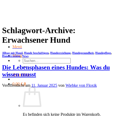
Zum
Inhalt
springen
Schlagwort-Archive:
Erwachsener Hund
Menü
Alltag mit Hund
,
Hunde beschäftigen
,
Hundeerziehung
,
Hundegesundheit
,
Hundepflege
,
Menü
Hundetraining
,
News
Suchen
nach:
Die Lebensphasen eines Hundes: Was du
wissen musst
Anmelden
0,00
€
0
Veröffentlicht am
11. Januar 2025
von
Wiebke von Floxik
Es befinden sich keine Produkte im Warenkorb.