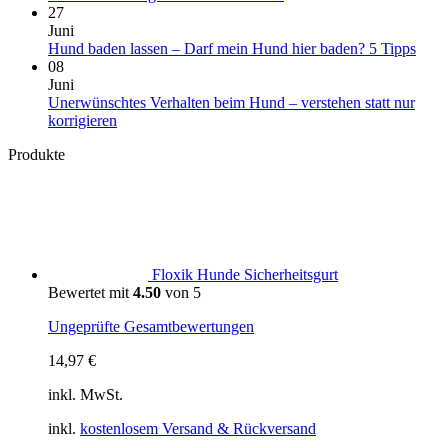
sie
Hund
Kommentare
27
über
in
zu
Juni
Deinen
Portugal:
Überforderung
Kein
Hund baden lassen – Darf mein Hund hier baden? 5 Tipps
Vierbeiner
Einreise,
beim
Komm
08
aus
Hundestrände,
Spaziergang:
zu
Juni
Klima
Warum
Hun
Unerwünschtes Verhalten beim Hund – verstehen statt nur
und
Dein
bade
Keine
korrigieren
wichtige
Hund
lasse
Kommentare
Produkte
zu
Tipps
manchmal
–
Unerwünschtes
weniger
Darf
Verhalten
statt
mein
beim
mehr
Hun
Hund
braucht
hier
–
bade
verstehen
5
Floxik Hunde Sicherheitsgurt
statt
Tipp
Bewertet mit
4.50
von 5
nur
korrigieren
Ungeprüfte Gesamtbewertungen
14,97
€
inkl. MwSt.
inkl.
kostenlosem Versand & Rückversand