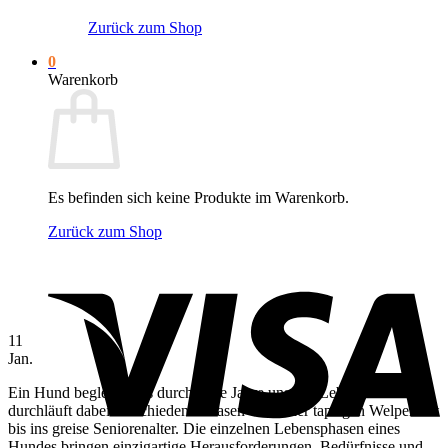
Zurück zum Shop
0
Warenkorb
Es befinden sich keine Produkte im Warenkorb.
Zurück zum Shop
V
11
Jan.
Ein Hund begleitet uns durch viele Jahre unseres Lebens und
durchläuft dabei verschiedene Phasen – von der tapsigen Welpenzeit
bis ins greise Seniorenalter. Die einzelnen Lebensphasen eines
Hundes bringen einzigartige Herausforderungen, Bedürfnisse und