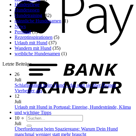
Hundepflege
(18)
Hunderassen
(8)
Hundetraining
(82)
männliche Hundenamen
(1)
News
(198)
Personal
(1)
Rezeptinspirationen
(5)
Urlaub mit Hund
(37)
Wandern mit Hund
(35)
B
weibliche Hundenamen
(1)
T
Letzte Beiträge
26
Juli
Schlafposition beim Hund – das sagt sie über Deinen
Keine
Vierbeiner aus
Kommentare
12
zu
Juli
Schlafposition
Urlaub mit Hund in Portugal: Einreise, Hundestrände, Klima
beim
Keine
und wichtige Tipps
Suchen
Hund
Kommentare
10
nach:
–
zu
Juli
das
Urlaub
Überforderung beim Spaziergang: Warum Dein Hund
sagt
mit
Keine
manchmal weniger statt mehr braucht