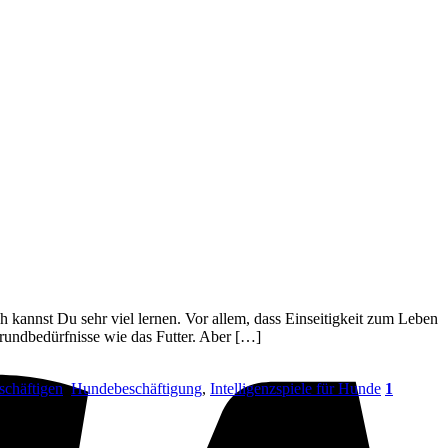
V
 kannst Du sehr viel lernen. Vor allem, dass Einseitigkeit zum Leben
Grundbedürfnisse wie das Futter. Aber […]
chäftigen
,
Hundebeschäftigung
,
Intelligenzspiele für Hunde
1