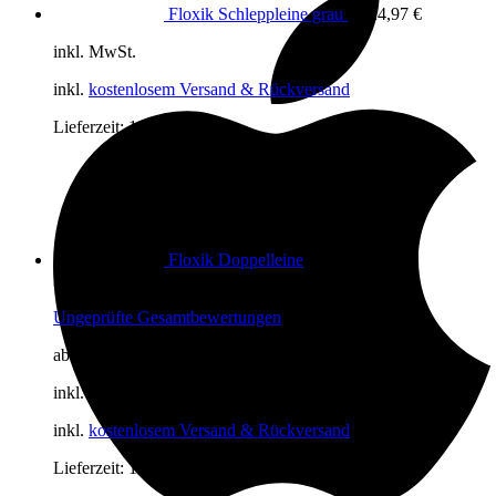
Floxik Schleppleine grau
ab
24,97
€
inkl. MwSt.
inkl.
kostenlosem Versand & Rückversand
Lieferzeit:
1-3 Tage
Floxik Doppelleine
Bewertet mit
5.00
von 5
Ungeprüfte Gesamtbewertungen
ab
22,97
€
inkl. MwSt.
inkl.
kostenlosem Versand & Rückversand
Lieferzeit:
1-3 Tage