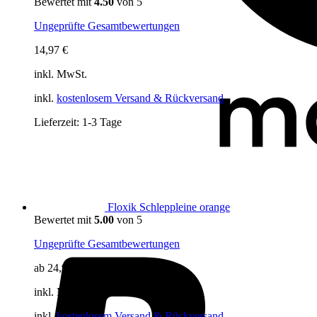
Bewertet mit
4.50
von 5
Tipp
Ungeprüfte Gesamtbewertungen
14,97
€
inkl. MwSt.
inkl.
kostenlosem Versand & Rückversand
Lieferzeit:
1-3 Tage
Floxik Schleppleine orange
Bewertet mit
5.00
von 5
Ungeprüfte Gesamtbewertungen
ab
24,97
€
inkl. MwSt.
inkl.
kostenlosem Versand & Rückversand