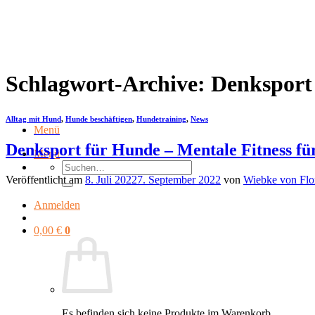
Zum
Inhalt
springen
Schlagwort-Archive:
Denksport
Alltag mit Hund
,
Hunde beschäftigen
,
Hundetraining
,
News
Menü
Denksport für Hunde – Mentale Fitness fü
Menü
Suchen
nach:
Veröffentlicht am
8. Juli 2022
7. September 2022
von
Wiebke von Flo
Anmelden
0,00
€
0
Es befinden sich keine Produkte im Warenkorb.