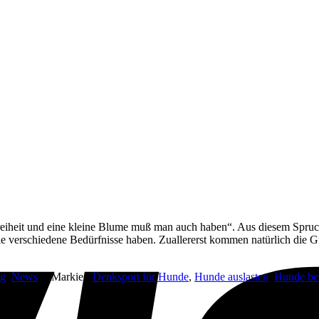
Freiheit und eine kleine Blume muß man auch haben“. Aus diesem Spruch
sie verschiedene Bedürfnisse haben. Zuallererst kommen natürlich die 
ng
,
News
|
Markiert
Denksport für Hunde
,
Hunde auslasten
,
Hunde bes