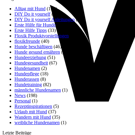
Alltag mit Hund
(138)
DIY Do it yourself
(13)
DIY Do it yourself Anleitungen
(10)
Erste Hilfe für Hunde
(31)
Erste Hilfe Tipps
(33)
Floxik Produktvorstellungen
(23)
floxikfreunde
(40)
Hunde beschäftigen
(46)
Hunde gesund ernähren
(16)
Hundeerziehung
(51)
Hundegesundheit
(67)
Hundenamen
(2)
Hundepflege
(18)
Hunderassen
(8)
Hundetraining
(82)
männliche Hundenamen
(1)
News
(198)
Personal
(1)
Rezeptinspirationen
(5)
Urlaub mit Hund
(37)
Wandern mit Hund
(35)
weibliche Hundenamen
(1)
Letzte Beiträge