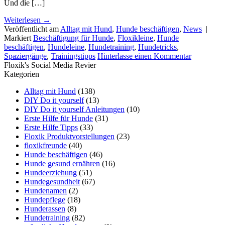
Und die […]
Weiterlesen
→
Veröffentlicht am
Alltag mit Hund
,
Hunde beschäftigen
,
News
|
Markiert
Beschäftigung für Hunde
,
Floxikleine
,
Hunde
beschäftigen
,
Hundeleine
,
Hundetraining
,
Hundetricks
,
Spaziergänge
,
Trainingstipps
Hinterlasse einen Kommentar
Floxik's Social Media Revier
Kategorien
Alltag mit Hund
(138)
DIY Do it yourself
(13)
DIY Do it yourself Anleitungen
(10)
Erste Hilfe für Hunde
(31)
Erste Hilfe Tipps
(33)
Floxik Produktvorstellungen
(23)
floxikfreunde
(40)
Hunde beschäftigen
(46)
Hunde gesund ernähren
(16)
Hundeerziehung
(51)
Hundegesundheit
(67)
Hundenamen
(2)
Hundepflege
(18)
Hunderassen
(8)
Hundetraining
(82)