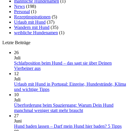
männliche Hundenamen
(1)
News
(198)
Personal
(1)
Rezeptinspirationen
(5)
Urlaub mit Hund
(37)
Wandern mit Hund
(35)
weibliche Hundenamen
(1)
Letzte Beiträge
26
Juli
Schlafposition beim Hund – das sagt sie über Deinen
Keine
Vierbeiner aus
Kommentare
12
zu
Juli
Schlafposition
Urlaub mit Hund in Portugal: Einreise, Hundestrände, Klima
beim
Keine
und wichtige Tipps
Hund
Kommentare
10
–
zu
Juli
das
Urlaub
Überforderung beim Spaziergang: Warum Dein Hund
sagt
mit
Keine
manchmal weniger statt mehr braucht
sie
Hund
Kommentare
27
über
in
zu
Juni
Deinen
Portugal:
Überforderung
Kein
Hund baden lassen – Darf mein Hund hier baden? 5 Tipps
Vierbeiner
Einreise,
beim