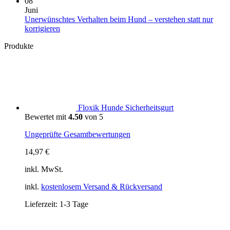
Komm
08
aus
Hundestrände,
Spaziergang:
zu
Juni
Klima
Warum
Hun
Unerwünschtes Verhalten beim Hund – verstehen statt nur
und
Dein
bade
Keine
korrigieren
wichtige
Hund
lasse
Kommentare
Produkte
zu
Tipps
manchmal
–
Unerwünschtes
weniger
Darf
Verhalten
statt
mein
beim
mehr
Hun
Hund
braucht
hier
–
bade
verstehen
5
Floxik Hunde Sicherheitsgurt
statt
Tipp
Bewertet mit
4.50
von 5
nur
korrigieren
Ungeprüfte Gesamtbewertungen
14,97
€
inkl. MwSt.
inkl.
kostenlosem Versand & Rückversand
Lieferzeit:
1-3 Tage