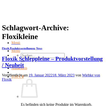
Zum
Inhalt
springen
Schlagwort-Archive:
Floxikleine
Menü
Floxik Produktvorstellungen
,
News
Menü
Suchen
Floxik Schleppleine – Produktvorstellung
nach:
/ Neuheit
Anmelden
Veröffentlicht am
19. Januar 2022
18. März 2023
von
Wiebke von
0,00
€
0
Floxik
Es befinden sich keine Produkte im Warenkorb.