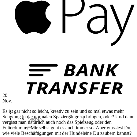
B
T
20
Nov.
Es ist gar nicht so leicht, kreativ zu sein und so mal etwas mehr
Schwung in die normalen Spaziergänge zu bringen, oder? Und dann
Suchen
vergisst man natürlich auch noch das Spielzeug oder den
nach:
Futterdummy. Mir selbst geht es auch immer so. Aber wusstest Du,
wie viele Beschäftigungen mit der Hundeleine Du zaubern kannst?