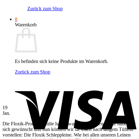
Zurück zum Shop
0
Warenkorb
Es befinden sich keine Produkte im Warenkorb.
Zurück zum Shop
V
19
Jan.
Die Floxik-Produktfamilie hat Zuwachs bekommen. Viele haben sie
sich gewünscht und nun können wir sie Euch nach langem Tüfteln
vorstellen: Die Floxik Schleppleine. Wie bei allen unseren Leinen