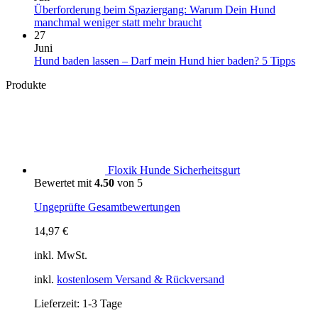
Abenteuer
das
Urlaub
Überforderung beim Spaziergang: Warum Dein Hund
auf
sagt
mit
Keine
manchmal weniger statt mehr braucht
vier
sie
Hund
Kommentare
27
Pfoten
über
in
zu
Juni
Deinen
Portugal:
Überforderung
Kein
Hund baden lassen – Darf mein Hund hier baden? 5 Tipps
Vierbeiner
Einreise,
beim
Komm
Produkte
aus
Hundestrände,
Spaziergang:
zu
Klima
Warum
Hun
und
Dein
bade
wichtige
Hund
lasse
Tipps
manchmal
–
weniger
Darf
statt
mein
Floxik Hunde Sicherheitsgurt
mehr
Hun
Bewertet mit
4.50
von 5
braucht
hier
bade
Ungeprüfte Gesamtbewertungen
5
Tipp
14,97
€
inkl. MwSt.
inkl.
kostenlosem Versand & Rückversand
Lieferzeit:
1-3 Tage