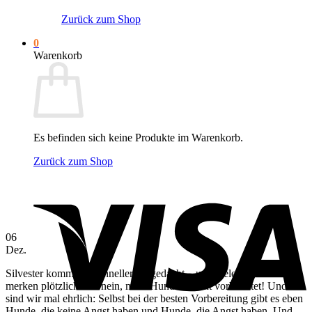
Zurück zum Shop
0
Warenkorb
Es befinden sich keine Produkte im Warenkorb.
Zurück zum Shop
V
06
Dez.
Silvester kommt oft schneller als gedacht – und viele Hundehalter
merken plötzlich: Oh nein, mein Hund ist nicht vorbereitet! Und
sind wir mal ehrlich: Selbst bei der besten Vorbereitung gibt es eben
Hunde, die keine Angst haben und Hunde, die Angst haben. Und