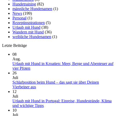
Hundetraining
(82)
männliche Hundenamen
(1)
News
(199)
Personal
(1)
Rezeptinspirationen
(5)
Urlaub mit Hund
(38)
Wandern mit Hund
(36)
weibliche Hundenamen
(1)
Letzte Beiträge
08
Aug.
Urlaub mit Hund in Kroatien: Meer, Berge und Abenteuer auf
Keine
vier Pfoten
Kommentare
26
zu
Juli
Urlaub
Schlafposition beim Hund – das sagt sie über Deinen
mit
Keine
Vierbeiner aus
Hund
Kommentare
12
in
zu
Juli
Kroatien:
Schlafposition
Urlaub mit Hund in Portugal: Einreise, Hundestrände, Klima
Meer,
beim
Keine
und wichtige Tipps
Berge
Hund
Kommentare
10
und
–
zu
Juli