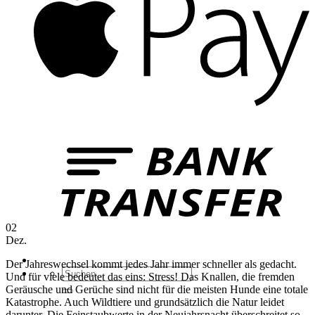
B
T
02
Dez.
Der Jahreswechsel kommt jedes Jahr immer schneller als gedacht.
Suchen
Und für viele bedeutet das eins: Stress! Das Knallen, die fremden
nach:
Geräusche und Gerüche sind nicht für die meisten Hunde eine totale
Katastrophe. Auch Wildtiere und grundsätzlich die Natur leidet
darunter. Die Feinstaubwerte in der Neujahrsnacht überschreitet so