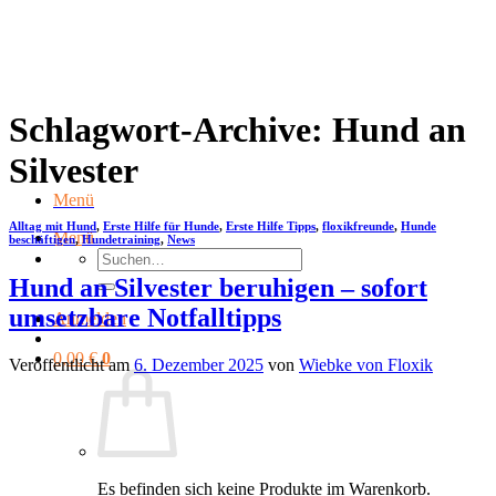
Zum
Inhalt
springen
Schlagwort-Archive:
Hund an
Silvester
Menü
Alltag mit Hund
,
Erste Hilfe für Hunde
,
Erste Hilfe Tipps
,
floxikfreunde
,
Hunde
Menü
beschäftigen
,
Hundetraining
,
News
Suchen
nach:
Hund an Silvester beruhigen – sofort
umsetzbare Notfalltipps
Anmelden
0,00
€
0
Veröffentlicht am
6. Dezember 2025
von
Wiebke von Floxik
Es befinden sich keine Produkte im Warenkorb.