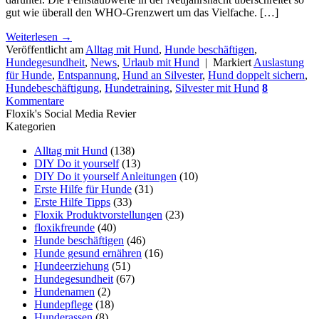
gut wie überall den WHO-Grenzwert um das Vielfache. […]
Weiterlesen
→
Veröffentlicht am
Alltag mit Hund
,
Hunde beschäftigen
,
Hundegesundheit
,
News
,
Urlaub mit Hund
|
Markiert
Auslastung
für Hunde
,
Entspannung
,
Hund an Silvester
,
Hund doppelt sichern
,
Hundebeschäftigung
,
Hundetraining
,
Silvester mit Hund
8
Kommentare
Floxik's Social Media Revier
Kategorien
Alltag mit Hund
(138)
DIY Do it yourself
(13)
DIY Do it yourself Anleitungen
(10)
Erste Hilfe für Hunde
(31)
Erste Hilfe Tipps
(33)
Floxik Produktvorstellungen
(23)
floxikfreunde
(40)
Hunde beschäftigen
(46)
Hunde gesund ernähren
(16)
Hundeerziehung
(51)
Hundegesundheit
(67)
Hundenamen
(2)
Hundepflege
(18)
Hunderassen
(8)