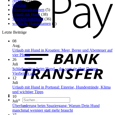
News
(199)
Personal
(1)
Rezeptinspirationen
(5)
Urlaub mit Hund
(38)
Wandern mit Hund
(36)
weibliche Hundenamen
(1)
Letzte Beiträge
08
B
Aug.
T
Urlaub mit Hund in Kroatien: Meer, Berge und Abenteuer auf
Keine
vier Pfoten
Kommentare
26
zu
Juli
Urlaub
Schlafposition beim Hund – das sagt sie über Deinen
mit
Keine
Vierbeiner aus
Hund
Kommentare
12
in
zu
Juli
Kroatien:
Schlafposition
Urlaub mit Hund in Portugal: Einreise, Hundestrände, Klima
Meer,
beim
Keine
und wichtige Tipps
Berge
Hund
Kommentare
10
Suchen
und
–
zu
Juli
nach:
Abenteuer
das
Urlaub
Überforderung beim Spaziergang: Warum Dein Hund
auf
sagt
mit
Keine
manchmal weniger statt mehr braucht
vier
sie
Hund
Kommentare
27