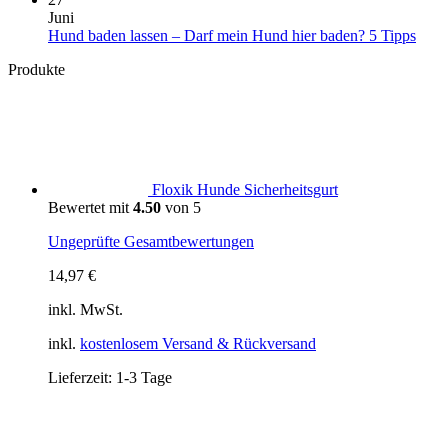
Pfoten
über
in
zu
Juni
Deinen
Portugal:
Überforderung
Kein
Hund baden lassen – Darf mein Hund hier baden? 5 Tipps
Vierbeiner
Einreise,
beim
Komm
Produkte
aus
Hundestrände,
Spaziergang:
zu
Klima
Warum
Hun
und
Dein
bade
wichtige
Hund
lasse
Tipps
manchmal
–
weniger
Darf
statt
mein
Floxik Hunde Sicherheitsgurt
mehr
Hun
Bewertet mit
4.50
von 5
braucht
hier
bade
Ungeprüfte Gesamtbewertungen
5
Tipp
14,97
€
inkl. MwSt.
inkl.
kostenlosem Versand & Rückversand
Lieferzeit:
1-3 Tage