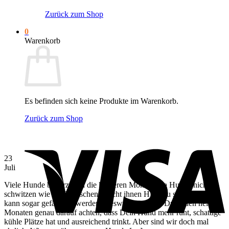
Zurück zum Shop
0
Warenkorb
Es befinden sich keine Produkte im Warenkorb.
Zurück zum Shop
V
23
Juli
Viele Hunde bevorzugen die kühleren Monate. Da Hunde nicht
schwitzen wie wir Menschen, macht ihnen Hitze zu schaffen und
kann sogar gefährlich werden. Deswegen solltest Du in den heißen
Monaten genau darauf achten, dass Dein Hund mehr ruht, schattige
kühle Plätze hat und ausreichend trinkt. Aber sind wir doch mal