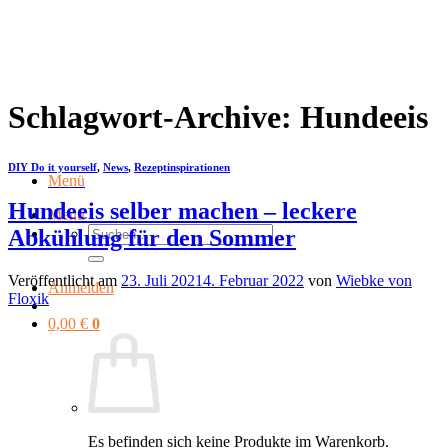
Zum
Inhalt
springen
Schlagwort-Archive:
Hundeeis
DIY Do it yourself
,
News
,
Rezeptinspirationen
Menü
Hundeeis selber machen – leckere
Menü
Suchen
Abkühlung für den Sommer
nach:
Veröffentlicht am
23. Juli 2021
4. Februar 2022
von
Wiebke von
Anmelden
Floxik
0,00
€
0
Es befinden sich keine Produkte im Warenkorb.