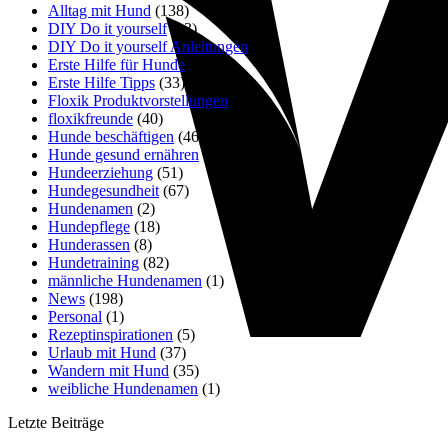
Alltag mit Hund
(138)
DIY Do it yourself
(13)
DIY Do it yourself Anleitungen
(10)
Erste Hilfe für Hunde
(31)
Erste Hilfe Tipps
(33)
Floxik Produktvorstellungen
(23)
floxikfreunde
(40)
Hunde beschäftigen
(46)
Hunde gesund ernähren
(16)
Hundeerziehung
(51)
Hundegesundheit
(67)
Hundenamen
(2)
Hundepflege
(18)
Hunderassen
(8)
Hundetraining
(82)
männliche Hundenamen
(1)
News
(198)
Personal
(1)
Rezeptinspirationen
(5)
Urlaub mit Hund
(37)
Wandern mit Hund
(35)
weibliche Hundenamen
(1)
Letzte Beiträge