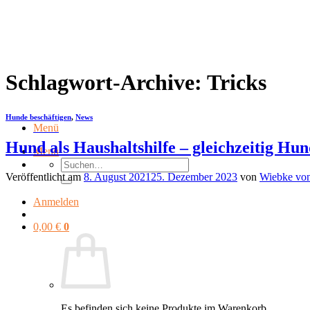
Zum
Inhalt
springen
Schlagwort-Archive:
Tricks
Hunde beschäftigen
,
News
Menü
Hund als Haushaltshilfe – gleichzeitig Hu
Menü
Suchen
nach:
Veröffentlicht am
8. August 2021
25. Dezember 2023
von
Wiebke von
Anmelden
0,00
€
0
Es befinden sich keine Produkte im Warenkorb.