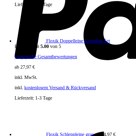
Lieferzeit:
1-3 Tage
Floxik Doppelleine Komplett-Set
Bewertet mit
5.00
von 5
Ungeprüfte Gesamtbewertungen
ab
27,97
€
inkl. MwSt.
inkl.
kostenlosem Versand & Rückversand
Lieferzeit:
1-3 Tage
Floxik Schleppleine grau
ab
24,97
€