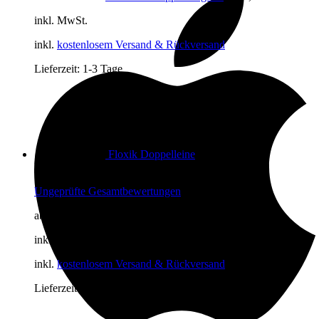
inkl. MwSt.
inkl.
kostenlosem Versand & Rückversand
Lieferzeit:
1-3 Tage
Floxik Doppelleine
Bewertet mit
5.00
von 5
Ungeprüfte Gesamtbewertungen
ab
22,97
€
inkl. MwSt.
inkl.
kostenlosem Versand & Rückversand
Lieferzeit:
1-3 Tage