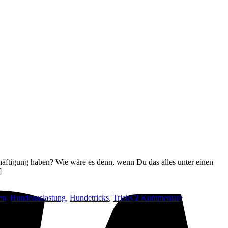
V
ftigung haben? Wie wäre es denn, wenn Du das alles unter einen
]
en
,
Hundeauslastung
,
Hundetricks
,
Tricks
2
Kommentare