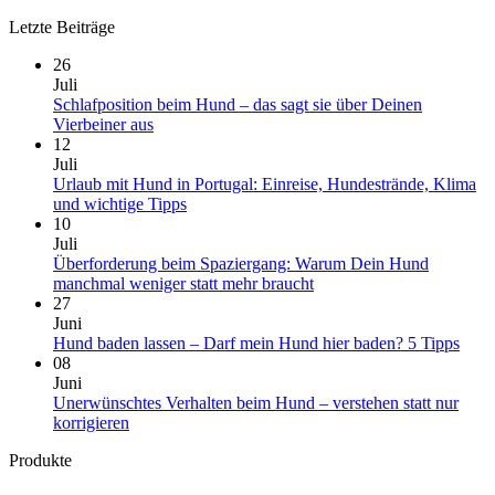
Letzte Beiträge
26
Juli
Schlafposition beim Hund – das sagt sie über Deinen
Keine
Vierbeiner aus
Kommentare
12
zu
Juli
Schlafposition
Urlaub mit Hund in Portugal: Einreise, Hundestrände, Klima
beim
Keine
und wichtige Tipps
Hund
Kommentare
10
–
zu
Juli
das
Urlaub
Überforderung beim Spaziergang: Warum Dein Hund
sagt
mit
Keine
manchmal weniger statt mehr braucht
sie
Hund
Kommentare
27
über
in
zu
Juni
Deinen
Portugal:
Überforderung
Kein
Hund baden lassen – Darf mein Hund hier baden? 5 Tipps
Vierbeiner
Einreise,
beim
Komm
08
aus
Hundestrände,
Spaziergang:
zu
Juni
Klima
Warum
Hun
Unerwünschtes Verhalten beim Hund – verstehen statt nur
und
Dein
bade
Keine
korrigieren
wichtige
Hund
lasse
Kommentare
Produkte
zu
Tipps
manchmal
–
Unerwünschtes
weniger
Darf