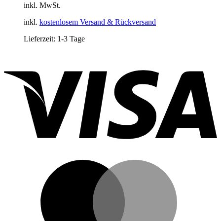
inkl. MwSt.
inkl.
kostenlosem Versand & Rückversand
Lieferzeit:
1-3 Tage
V
M