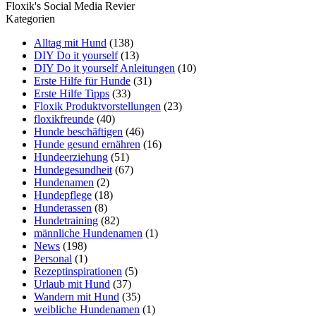
Floxik's Social Media Revier
Kategorien
Alltag mit Hund
(138)
DIY Do it yourself
(13)
DIY Do it yourself Anleitungen
(10)
Erste Hilfe für Hunde
(31)
Erste Hilfe Tipps
(33)
Floxik Produktvorstellungen
(23)
floxikfreunde
(40)
Hunde beschäftigen
(46)
Hunde gesund ernähren
(16)
Hundeerziehung
(51)
Hundegesundheit
(67)
Hundenamen
(2)
Hundepflege
(18)
Hunderassen
(8)
Hundetraining
(82)
männliche Hundenamen
(1)
News
(198)
Personal
(1)
Rezeptinspirationen
(5)
Urlaub mit Hund
(37)
Wandern mit Hund
(35)
weibliche Hundenamen
(1)