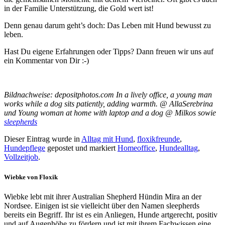
in der Familie Unterstützung, die Gold wert ist!
Denn genau darum geht’s doch: Das Leben mit Hund bewusst zu
leben.
Hast Du eigene Erfahrungen oder Tipps? Dann freuen wir uns auf
ein Kommentar von Dir :-)
Bildnachweise: depositphotos.com In a lively office, a young man
works while a dog sits patiently, adding warmth. @ AllaSerebrina
und Young woman at home with laptop and a dog @ Milkos sowie
sleepherds
Dieser Eintrag wurde in
Alltag mit Hund
,
floxikfreunde
,
Hundepflege
gepostet und markiert
Homeoffice
,
Hundealltag
,
Vollzeitjob
.
Wiebke von Floxik
Wiebke lebt mit ihrer Australian Shepherd Hündin Mira an der
Nordsee. Einigen ist sie vielleicht über den Namen sleepherds
bereits ein Begriff. Ihr ist es ein Anliegen, Hunde artgerecht, positiv
und auf Augenhöhe zu fördern und ist mit ihrem Fachwissen eine