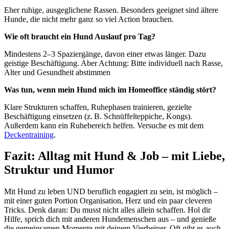
Eher ruhige, ausgeglichene Rassen. Besonders geeignet sind ältere
Hunde, die nicht mehr ganz so viel Action brauchen.
Wie oft braucht ein Hund Auslauf pro Tag?
Mindestens 2–3 Spaziergänge, davon einer etwas länger. Dazu
geistige Beschäftigung. Aber Achtung: Bitte individuell nach Rasse,
Alter und Gesundheit abstimmen
Was tun, wenn mein Hund mich im Homeoffice ständig stört?
Klare Strukturen schaffen, Ruhephasen trainieren, gezielte
Beschäftigung einsetzen (z. B. Schnüffelteppiche, Kongs).
Außerdem kann ein Ruhebereich helfen. Versuche es mit dem
Deckentraining
.
Fazit: Alltag mit Hund & Job – mit Liebe,
Struktur und Humor
Mit Hund zu leben UND beruflich engagiert zu sein, ist möglich –
mit einer guten Portion Organisation, Herz und ein paar cleveren
Tricks. Denk daran: Du musst nicht alles allein schaffen. Hol dir
Hilfe, sprich dich mit anderen Hundemenschen aus – und genieße
die gemeinsamen Momente mit deinem Vierbeiner. Oft gibt es auch