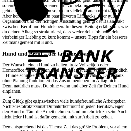
Manchmal frage ich mich, ob es nur mir so geht, dass es nicht immer
so einfach ist, alles unter einen Hut zu bekommen. Aber nein, es
geht einigen Hundehaltern so, wenn vielleicht auch nicht täglich.
Aber keine Sorge: Mit ein paar cleveren Lifehacks, einer guten
Organisation und der richtigen Ausstattung gelingt der Balanceakt
zwischen Beruf und Hundeleben. In diesem Beitrag erfährst du, wie
du deinen Alltag so strukturierst, dass weder dein Job noch dein
vierbeiniger Liebling zu kurz kommt – unsere Tipps für ein besseres
B
Zeitmanagement mit Hund.
T
Hund und Beruf – der tägliche Spagat
Der Wunsch, einen Hund zu halten, trotz Vollzeitjob oder
Homeoffice, ist bei vielen groß. Und das ist auch völlig verständlich
– Hunde schenken uns Liebe, Freude und Motivation. Doch ganz
ohne Planung funktioniert das Zusammenleben im Alltag nicht.
Denn natürlich musst Du ohne wenn und aber Zeit für Deinen Hund
einplanen.
Zum Glück gibt es inzwischen viele hundefreundliche Arbeitgeber.
Suchen
Nichtsdestotrotz kannst Du natürlich nicht in jeden Berufszweigen
nach:
den Hund mit auf die Arbeit nehmen. Und um ehrlich zu sein: Auch
nicht jeder Hund ist dafür gemacht, mit zur Arbeit zu gehen.
Dementsprechend ist das Thema Zeit das größte Problem, vor allem