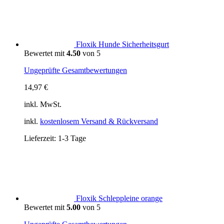
Verhalten
statt
mein
beim
mehr
Hun
Hund
braucht
hier
–
bade
verstehen
5
Floxik Hunde Sicherheitsgurt
statt
Tipp
Bewertet mit
4.50
von 5
nur
korrigieren
Ungeprüfte Gesamtbewertungen
14,97
€
inkl. MwSt.
inkl.
kostenlosem Versand & Rückversand
Lieferzeit:
1-3 Tage
Floxik Schleppleine orange
Bewertet mit
5.00
von 5