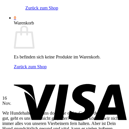
Zurück zum Shop
0
Warenkorb
Es befinden sich keine Produkte im Warenkorb.
Zurück zum Shop
V
16
Nov.
Wir Hundehalter sind uns doch alle einig: Geht es dem Hund nicht
gut, geht es uns auch nicht gut, oder? Natürlich können wir nicht
immer alles von unseren Vierbeinern fern halten. Aber ist Dein
Hund grundsätzlich gesund und vital, kann er vielen äußeren