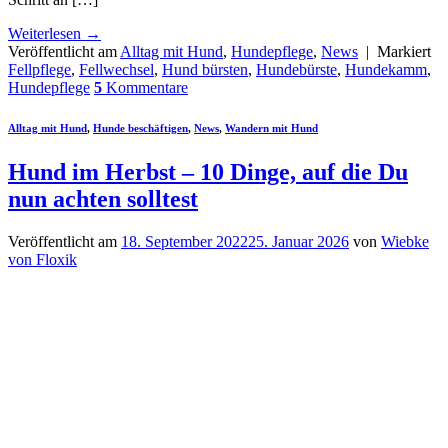
Weiterlesen
→
Veröffentlicht am
Alltag mit Hund
,
Hundepflege
,
News
|
Markiert
Fellpflege
,
Fellwechsel
,
Hund bürsten
,
Hundebürste
,
Hundekamm
,
Hundepflege
5
Kommentare
Alltag mit Hund
,
Hunde beschäftigen
,
News
,
Wandern mit Hund
Hund im Herbst – 10 Dinge, auf die Du
nun achten solltest
Veröffentlicht am
18. September 2022
25. Januar 2026
von
Wiebke
von Floxik