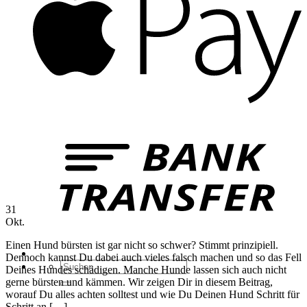
B
T
31
Okt.
Einen Hund bürsten ist gar nicht so schwer? Stimmt prinzipiell.
Dennoch kannst Du dabei auch vieles falsch machen und so das Fell
Suchen
Deines Hundes schädigen. Manche Hunde lassen sich auch nicht
nach:
gerne bürsten und kämmen. Wir zeigen Dir in diesem Beitrag,
worauf Du alles achten solltest und wie Du Deinen Hund Schritt für
Schritt an […]