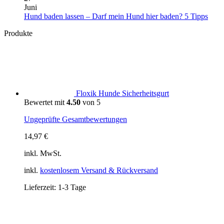
Pfoten
über
in
zu
Juni
Deinen
Portugal:
Überforderung
Kein
Hund baden lassen – Darf mein Hund hier baden? 5 Tipps
Vierbeiner
Einreise,
beim
Komm
Produkte
aus
Hundestrände,
Spaziergang:
zu
Klima
Warum
Hun
und
Dein
bade
wichtige
Hund
lasse
Tipps
manchmal
–
weniger
Darf
statt
mein
Floxik Hunde Sicherheitsgurt
mehr
Hun
Bewertet mit
4.50
von 5
braucht
hier
bade
Ungeprüfte Gesamtbewertungen
5
Tipp
14,97
€
inkl. MwSt.
inkl.
kostenlosem Versand & Rückversand
Lieferzeit:
1-3 Tage