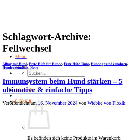
Zum
Inhalt
springen
Schlagwort-Archive:
Fellwechsel
Menü
Alltag mit Hund
,
Erste Hilfe für Hunde
,
Erste Hilfe Tipps
,
Hunde gesund ernähren
,
Menü
Hundegesundheit
,
News
Suchen
nach:
Immunsystem beim Hund stärken – 5
ultimative & einfache Tipps
Anmelden
0,00
€
0
Veröffentlicht am
16. November 2024
von
Wiebke von Floxik
Es befinden sich keine Produkte im Warenkorb.