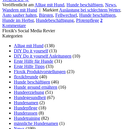
Veröffentlicht am
Alltag mit Hund
,
Hunde beschäftigen
,
News
,
Wandern mit Hund
|
Markiert
Auslastung bei schlechtem Wetter
,
Auto sauber halten
,
Bürsten
,
Fellwechsel
,
Hunde beschäftigen
,
Hunde im Herbst
,
Hundebeschäftigung
,
Pfotenpflege
2
Kommentare
Floxik's Social Media Revier
Kategorien
Alltag mit Hund
(138)
DIY Do it yourself
(13)
DIY Do it yourself Anleitungen
(10)
Erste Hilfe für Hunde
(31)
Erste Hilfe Tipps
(33)
Floxik Produktvorstellungen
(23)
floxikfreunde
(40)
Hunde beschäftigen
(46)
Hunde gesund ernähren
(16)
Hundeerziehung
(51)
Hundegesundheit
(67)
Hundenamen
(2)
Hundepflege
(18)
Hunderassen
(8)
Hundetraining
(82)
männliche Hundenamen
(1)
News
(199)