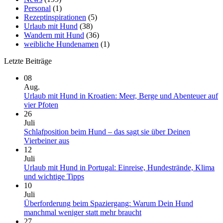
Personal
(1)
Rezeptinspirationen
(5)
Urlaub mit Hund
(38)
Wandern mit Hund
(36)
weibliche Hundenamen
(1)
Letzte Beiträge
08
Aug.
Urlaub mit Hund in Kroatien: Meer, Berge und Abenteuer auf
Keine
vier Pfoten
Kommentare
26
zu
Juli
Urlaub
Schlafposition beim Hund – das sagt sie über Deinen
mit
Keine
Vierbeiner aus
Hund
Kommentare
12
in
zu
Juli
Kroatien:
Schlafposition
Urlaub mit Hund in Portugal: Einreise, Hundestrände, Klima
Meer,
beim
Keine
und wichtige Tipps
Berge
Hund
Kommentare
10
und
–
zu
Juli
Abenteuer
das
Urlaub
Überforderung beim Spaziergang: Warum Dein Hund
auf
sagt
mit
Keine
manchmal weniger statt mehr braucht
vier
sie
Hund
Kommentare
27