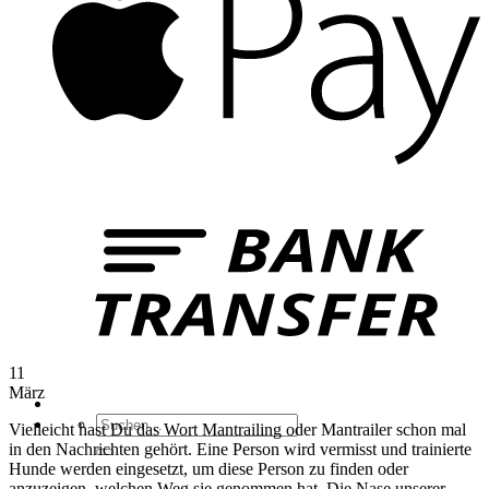
B
T
11
März
Suchen
Vielleicht hast Du das Wort Mantrailing oder Mantrailer schon mal
nach:
in den Nachrichten gehört. Eine Person wird vermisst und trainierte
Hunde werden eingesetzt, um diese Person zu finden oder
anzuzeigen, welchen Weg sie genommen hat. Die Nase unserer