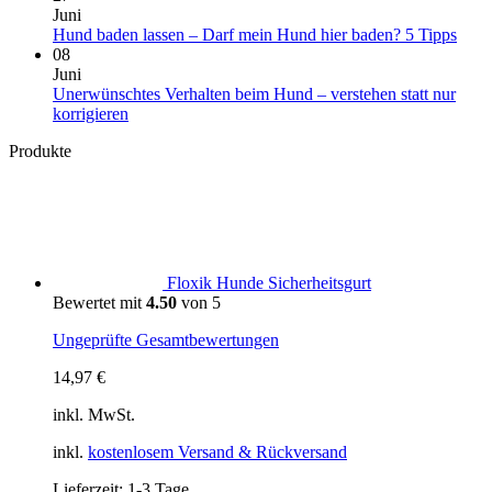
über
in
zu
Juni
Deinen
Portugal:
Überforderung
Kein
Hund baden lassen – Darf mein Hund hier baden? 5 Tipps
Vierbeiner
Einreise,
beim
Komm
08
aus
Hundestrände,
Spaziergang:
zu
Juni
Klima
Warum
Hun
Unerwünschtes Verhalten beim Hund – verstehen statt nur
und
Dein
bade
Keine
korrigieren
wichtige
Hund
lasse
Kommentare
Produkte
zu
Tipps
manchmal
–
Unerwünschtes
weniger
Darf
Verhalten
statt
mein
beim
mehr
Hun
Hund
braucht
hier
–
bade
verstehen
5
Floxik Hunde Sicherheitsgurt
statt
Tipp
Bewertet mit
4.50
von 5
nur
korrigieren
Ungeprüfte Gesamtbewertungen
14,97
€
inkl. MwSt.
inkl.
kostenlosem Versand & Rückversand
Lieferzeit:
1-3 Tage