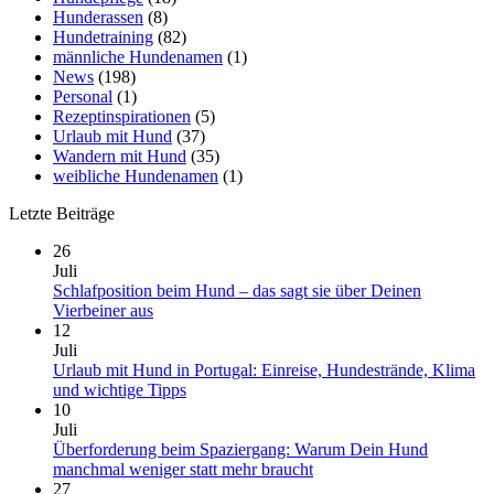
Hunderassen
(8)
Hundetraining
(82)
männliche Hundenamen
(1)
News
(198)
Personal
(1)
Rezeptinspirationen
(5)
Urlaub mit Hund
(37)
Wandern mit Hund
(35)
weibliche Hundenamen
(1)
Letzte Beiträge
26
Juli
Schlafposition beim Hund – das sagt sie über Deinen
Keine
Vierbeiner aus
Kommentare
12
zu
Juli
Schlafposition
Urlaub mit Hund in Portugal: Einreise, Hundestrände, Klima
beim
Keine
und wichtige Tipps
Hund
Kommentare
10
–
zu
Juli
das
Urlaub
Überforderung beim Spaziergang: Warum Dein Hund
sagt
mit
Keine
manchmal weniger statt mehr braucht
sie
Hund
Kommentare
27