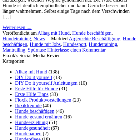
Hunde ist deutlich empfindlicher und kann Gerüche besser und
länger wahrnehmen. Selbst einige Tage nach dem Verschwinden
[…]
Weiterlesen
→
Veröffentlicht am
Alltag mit Hund
,
Hunde beschäftigen
,
Hundetraining
,
News
|
Markiert
Argerechte Beschäftigung
,
Hunde
beschäftigen
,
Hunde mit Jobs
,
Hundesport
,
Hundetraining
,
Mantrailing
,
Spürnase
Hinterlasse einen Kommentar
Floxik's Social Media Revier
Kategorien
Alltag mit Hund
(138)
DIY Do it yourself
(13)
DIY Do it yourself Anleitungen
(10)
Erste Hilfe für Hunde
(31)
Erste Hilfe Tipps
(33)
Floxik Produktvorstellungen
(23)
floxikfreunde
(40)
Hunde beschäftigen
(46)
Hunde gesund ernähren
(16)
Hundeerziehung
(51)
Hundegesundheit
(67)
Hundenamen
(2)
Hundepflege
(18)