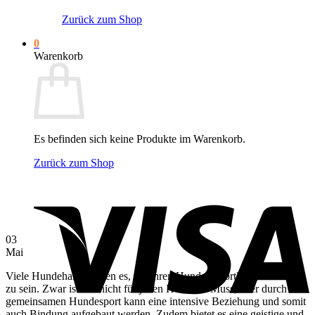
Zurück zum Shop
0
Warenkorb
Es befinden sich keine Produkte im Warenkorb.
Zurück zum Shop
V
03
Mai
Viele Hundehalter lieben es, mit ihren Hunden sportlich unterwegs
zu sein. Zwar ist das nicht für jeden Hund ein Muss, aber durch den
gemeinsamen Hundesport kann eine intensive Beziehung und somit
auch Bindung aufgebaut werden. Zudem bietet es eine geistige und