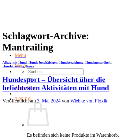
Zum
Inhalt
springen
Schlagwort-Archive:
Mantrailing
Menü
Alltag mit Hund
,
Hunde beschäftigen
,
Hundeerziehung
,
Hundegesundheit
,
Menü
Hundetraining
,
News
Suchen
nach:
Hundesport – Übersicht über die
beliebtesten Aktivitäten mit Hund
Anmelden
0,00
€
0
Veröffentlicht am
3. Mai 2024
von
Wiebke von Floxik
Es befinden sich keine Produkte im Warenkorb.