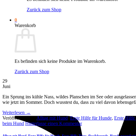
Zurück zum Shop
0
Warenkorb
Es befinden sich keine Produkte im Warenkorb.
Zurück zum Shop
29
Juni
Ein Sprung ins kühle Nass, wildes Planschen im See oder ausgelasse
wie jetzt im Sommer. Doch wusstest du, dass zu viel davon lebensgef
Weiterlesen
→
Veröffentlicht am
Alltag mit Hund
,
Erste Hilfe für Hunde
,
Erste Hilfe
beim Hund
Hinterlasse einen Kommentar
Alltag mit Hund
,
Erste Hilfe für Hunde
,
Erste Hilfe Tipps
,
floxikfreunde
,
Hunde gesund er