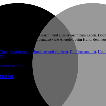
blühen, die Sonne wärmt das Gesicht, und alles erwacht zum Leben. Doch
sstaubmilben. Aber es gibt genauso viele Allergien beim Hund, denn 
 Tipps
,
floxikfreunde
,
Hunde gesund ernähren
,
Hundegesundheit
,
Hund
ar
,
Hundepflege
,
News
 musst