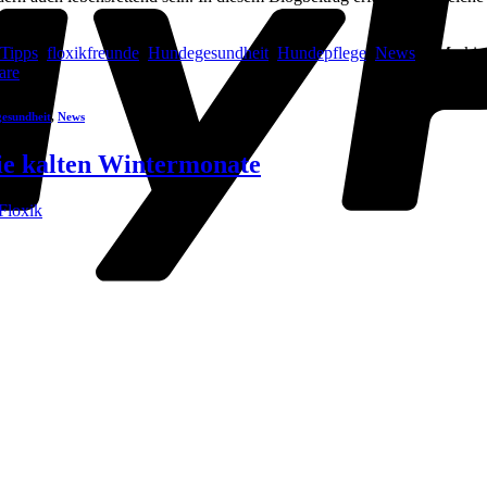
 Tipps
,
floxikfreunde
,
Hundegesundheit
,
Hundepflege
,
News
|
Markie
are
esundheit
,
News
ie kalten Wintermonate
Floxik