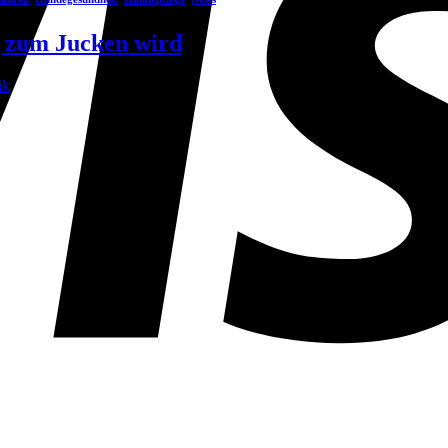
g zum Jucken wird
ik