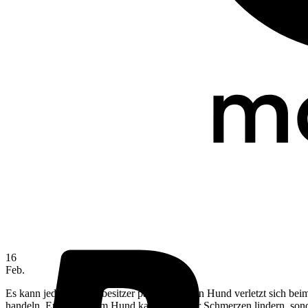
16
Feb.
Es kann jedem Hundebesitzer passieren: Dein Hund verletzt sich beim 
handeln. Erste Hilfe am Hund kann nicht nur Schmerzen lindern, sond