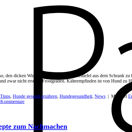
uns also, den dicken Wintermantel und die Winterstiefel aus dem Schrank
und zwar nicht erst bei Frostgraden. Kälteempfinden ist von Hund zu
 Tipps
,
Hunde gesund ernähren
,
Hundegesundheit
,
News
|
Markiert
Er
Kommentare
ezepte zum Nachmachen