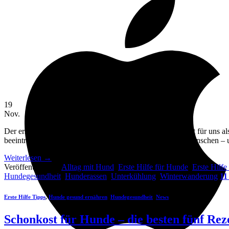
19
Nov.
Der erste Frost ist da und läutet die kalte Jahreszeit ein. Zeit für 
beeinträchtigen. Hunde können genauso frieren wie wir Menschen – 
Weiterlesen
→
Veröffentlicht am
Alltag mit Hund
,
Erste Hilfe für Hunde
,
Erste Hilfe
Hundegesundheit
,
Hunderassen
,
Unterkühlung
,
Winterwanderung
11
Erste Hilfe Tipps
,
Hunde gesund ernähren
,
Hundegesundheit
,
News
Schonkost für Hunde – die besten fünf R