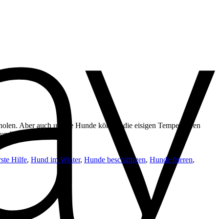
 zu holen. Aber auch unsere Hunde können die eisigen Temperaturen
 Hund […]
ste Hilfe
,
Hund im Winter
,
Hunde beschäftigen
,
Hunde frieren
,