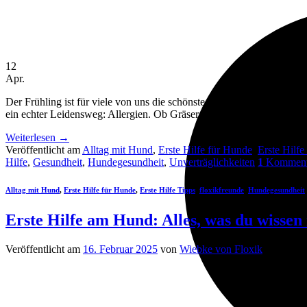
12
Apr.
Der Frühling ist für viele von uns die schönste Jahreszeit: Blumen 
ein echter Leidensweg: Allergien. Ob Gräser, Blütenpollen oder Hau
Weiterlesen
→
Veröffentlicht am
Alltag mit Hund
,
Erste Hilfe für Hunde
,
Erste Hilfe
Hilfe
,
Gesundheit
,
Hundegesundheit
,
Unverträglichkeiten
1
Komment
Alltag mit Hund
,
Erste Hilfe für Hunde
,
Erste Hilfe Tipps
,
floxikfreunde
,
Hundegesundheit
Erste Hilfe am Hund: Alles, was du wissen
Veröffentlicht am
16. Februar 2025
von
Wiebke von Floxik