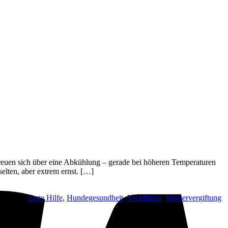
V
reuen sich über eine Abkühlung – gerade bei höheren Temperaturen
elten, aber extrem ernst. […]
Markiert
Erste Hilfe
,
Hundegesundheit
,
Vergiftung
,
Wasservergiftung