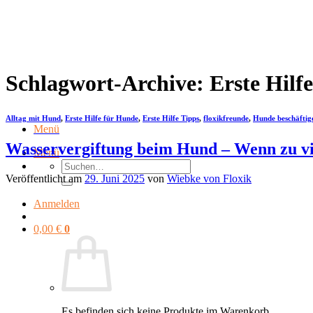
Zum
Inhalt
springen
Schlagwort-Archive:
Erste Hilfe
Alltag mit Hund
,
Erste Hilfe für Hunde
,
Erste Hilfe Tipps
,
floxikfreunde
,
Hunde beschäftig
Menü
Wasservergiftung beim Hund – Wenn zu vi
Menü
Suchen
nach:
Veröffentlicht am
29. Juni 2025
von
Wiebke von Floxik
Anmelden
0,00
€
0
Es befinden sich keine Produkte im Warenkorb.