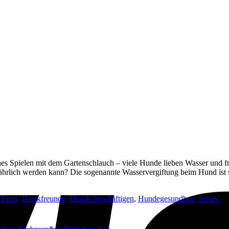
nes Spielen mit dem Gartenschlauch – viele Hunde lieben Wasser und f
ährlich werden kann? Die sogenannte Wasservergiftung beim Hund ist s
 Tipps
,
floxikfreunde
,
Hunde beschäftigen
,
Hundegesundheit
,
News
|
nähren
,
Hundegesundheit
,
Hundepflege
,
News