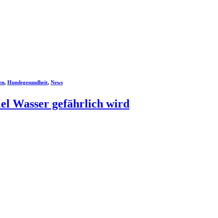
en
,
Hundegesundheit
,
News
el Wasser gefährlich wird