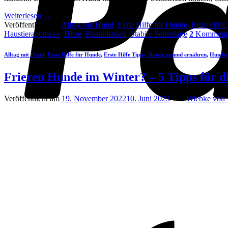
Weiterlesen
→
Veröffentlicht am
Alltag mit Hund
,
Erste Hilfe für Hunde
,
Erste Hilfe
Haustierapotheke
,
Hitze
,
Reanimation
,
Stabile Seitenlage
2
Komment
Alltag mit Hund
,
Erste Hilfe für Hunde
,
Erste Hilfe Tipps
,
Hunde gesund ernähren
,
Hundeg
Frieren Hunde im Winter? – 5 Tipps für d
Veröffentlicht am
19. November 2022
10. Juni 2023
von
Wiebke von 