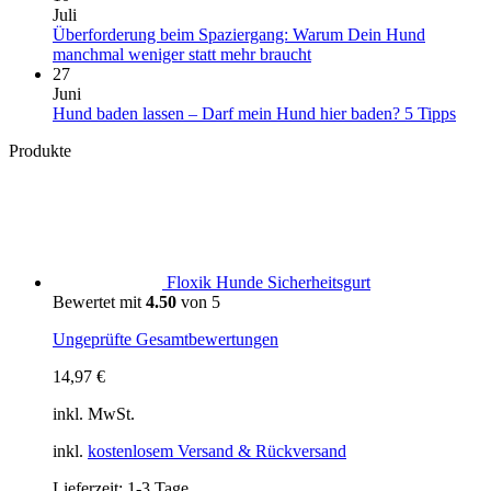
und
–
zu
Juli
Abenteuer
das
Urlaub
Überforderung beim Spaziergang: Warum Dein Hund
auf
sagt
mit
Keine
manchmal weniger statt mehr braucht
vier
sie
Hund
Kommentare
27
Pfoten
über
in
zu
Juni
Deinen
Portugal:
Überforderung
Kein
Hund baden lassen – Darf mein Hund hier baden? 5 Tipps
Vierbeiner
Einreise,
beim
Komm
Produkte
aus
Hundestrände,
Spaziergang:
zu
Klima
Warum
Hun
und
Dein
bade
wichtige
Hund
lasse
Tipps
manchmal
–
weniger
Darf
statt
mein
Floxik Hunde Sicherheitsgurt
mehr
Hun
Bewertet mit
4.50
von 5
braucht
hier
bade
Ungeprüfte Gesamtbewertungen
5
Tipp
14,97
€
inkl. MwSt.
inkl.
kostenlosem Versand & Rückversand
Lieferzeit:
1-3 Tage