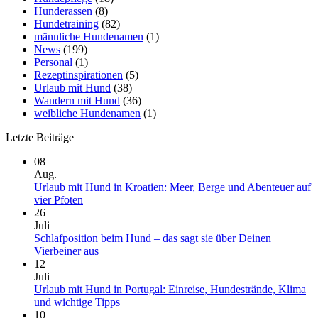
Hunderassen
(8)
Hundetraining
(82)
männliche Hundenamen
(1)
News
(199)
Personal
(1)
Rezeptinspirationen
(5)
Urlaub mit Hund
(38)
Wandern mit Hund
(36)
weibliche Hundenamen
(1)
Letzte Beiträge
08
Aug.
Urlaub mit Hund in Kroatien: Meer, Berge und Abenteuer auf
Keine
vier Pfoten
Kommentare
26
zu
Juli
Urlaub
Schlafposition beim Hund – das sagt sie über Deinen
mit
Keine
Vierbeiner aus
Hund
Kommentare
12
in
zu
Juli
Kroatien:
Schlafposition
Urlaub mit Hund in Portugal: Einreise, Hundestrände, Klima
Meer,
beim
Keine
und wichtige Tipps
Berge
Hund
Kommentare
10