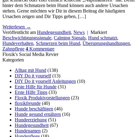
hinter dem Schmatzen beim Hund können auch andere Ursachen
stehen. Gerne möchten wir Dir in diesem Beitrag die häufigsten
Ursachen zeigen und Dir Tipps geben, […]
Weiterlesen
→
Veröffentlicht am
Hundegesundheit
,
News
|
Markiert
Beschwichtigungssignale
,
Calming Signals
,
Hund schmatzt
,
Hundeverhalten
,
Schmerzen beim Hund
,
Übersprungshandlungen
,
Zahnpflege
4
Kommentare
Floxik's Social Media Revier
Kategorien
Alltag mit Hund
(138)
DIY Do it yourself
(13)
DIY Do it yourself Anleitungen
(10)
Erste Hilfe für Hunde
(31)
Erste Hilfe Tipps
(33)
Floxik Produktvorstellungen
(23)
floxikfreunde
(40)
Hunde beschäftigen
(46)
Hunde gesund ernähren
(16)
Hundeerziehung
(51)
Hundegesundheit
(67)
Hundenamen
(2)
Hundepflege
(18)