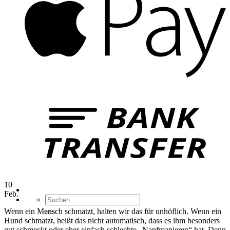
B
T
10
Feb.
Suchen
nach:
Wenn ein Mensch schmatzt, halten wir das für unhöflich. Wenn ein
Hund schmatzt, heißt das nicht automatisch, dass es ihm besonders
gut schmeckt oder eher einfach schlechte „Napfmanieren“ hat. Denn