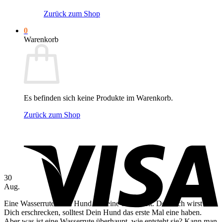
Zurück zum Shop
0
Warenkorb
Es befinden sich keine Produkte im Warenkorb.
Zurück zum Shop
V
30
Aug.
Eine Wasserrute beim Hund ist keine Seltenheit. Dennoch wirst Du
Dich erschrecken, solltest Dein Hund das erste Mal eine haben.
Aber was ist eine Wasserrute überhaupt, wie entsteht sie? Kann man