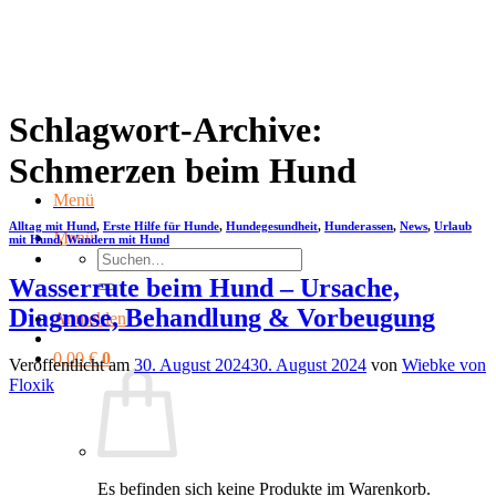
Zum
Inhalt
springen
Schlagwort-Archive:
Schmerzen beim Hund
Menü
Alltag mit Hund
,
Erste Hilfe für Hunde
,
Hundegesundheit
,
Hunderassen
,
News
,
Urlaub
Menü
mit Hund
,
Wandern mit Hund
Suchen
nach:
Wasserrute beim Hund – Ursache,
Diagnose, Behandlung & Vorbeugung
Anmelden
0,00
€
0
Veröffentlicht am
30. August 2024
30. August 2024
von
Wiebke von
Floxik
Es befinden sich keine Produkte im Warenkorb.