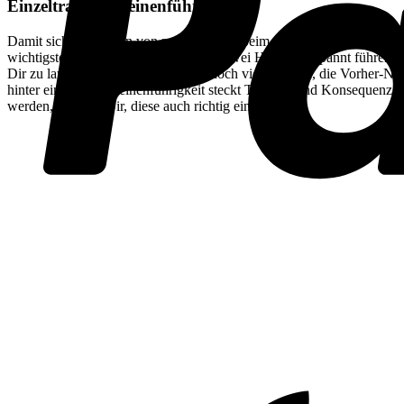
Einzeltraining Leinenführigkeit
Damit sich die Leinen von zwei Hunden beim Spazierengehen nicht ver
wichtigste Grundlage, damit Du auch zwei Hunde entspannt führen kan
Dir zu laufen. Leider gibt es immer noch viele Trainer, die Vorher-
hinter einer guten Leinenführigkeit steckt Training und Konsequenz. 
werden, ist es an Dir, diese auch richtig einzusetzen.