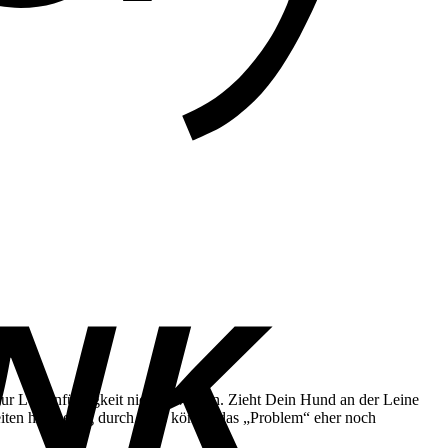
B
T
zur Leinenführigkeit nicht bewerten. Zieht Dein Hund an der Leine
keiten halbherzig durch. Das könnte das „Problem“ eher noch