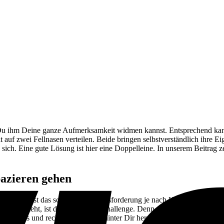
Du ihm Deine ganze Aufmerksamkeit widmen kannst. Entsprechend kannst
auf zwei Fellnasen verteilen. Beide bringen selbstverständlich ihre E
sich. Eine gute Lösung ist hier eine Doppelleine. In unserem Beitrag 
azieren gehen
ieren, ist das schon eine Herausforderung je nach Hund. Denn Leinenf
Leine zieht, ist das schon eine Challenge. Denn unterschiedliche Hun
ffelt links und rechts oder trödelt hinter Dir her. Der andere Hund mö