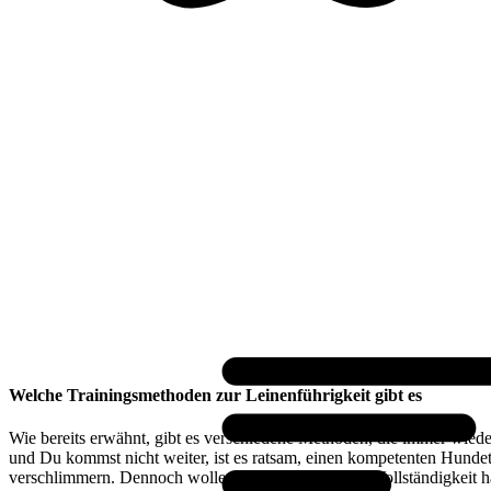
Welche Trainingsmethoden zur Leinenführigkeit gibt es
Wie bereits erwähnt, gibt es verschiedene Methoden, die immer wiede
und Du kommst nicht weiter, ist es ratsam, einen kompetenten Hundet
verschlimmern. Dennoch wollen wir sie Dir hier der Vollständigkeit h