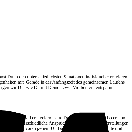
 Du in den unterschiedlichsten Situationen individueller reagieren.
V
igenheiten mit. Gerade in der Anfangszeit des gemeinsamen Laufens
zeigen wir Dir, wie Du mit Deinen zwei Vierbeinern entspannt
ührigkeit will erst gelernt sein. Dein Hund muss sich also erst an
de haben unterschiedliche Ansprüche, Bedürfnisse und Vorstellungen.
chte aber lieber voran gehen. Und schon hängst Du in der Mitte und