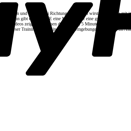
heddern und Du in zwei Richtungen gezogen wirst, solltest Du mit jed
nst. Nun gibt es nicht DIE eine Methode für eine gute Leinenführigke
Nachher-Videos zeigen, bei denen der Hund in 5 Minuten verstanden hat
Viele dieser Trainings finden in sicheren Umgebungen und nicht im Allt