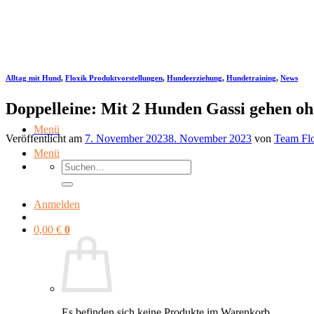
Zum
Inhalt
springen
Alltag mit Hund
,
Floxik Produktvorstellungen
,
Hundeerziehung
,
Hundetraining
,
News
Doppelleine: Mit 2 Hunden Gassi gehen oh
Menü
Veröffentlicht am
7. November 2023
8. November 2023
von
Team Fl
Menü
Suchen
nach:
Anmelden
0,00
€
0
Es befinden sich keine Produkte im Warenkorb.