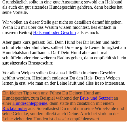
Grundsätzlich sollte in eine gute Ausstattung sowohl ein Halsband
als auch ein gut sitzendes Hundegeschirr gehören, denn beides hat
seine Vorteile.
Wir wollen an dieser Stelle gar nicht so detailliert darauf hingehen.
Wenn Du mir über das Warum wissen möchtest, lies einfach in
unserem Beitrag
Halsband oder Geschirr
alls es nach.
Aber ganz kurz gefasst: Soll Dein Hund bei Dir laufen und nicht
schnüffeln oder ähnliches, solltest Du eine gute Leinenführigkeit am
Hundehalsband aufbauen. Darf Dein Hund aber auch mal
schnüffeln oder eine weiteren Radius gehen, dann empfiehlt sich ein
gut sitzendes
Brustgeschirr.
Vor allem Welpen sollten fast ausschließlich in einem Geschirr
geführt werden. Hierdurch entlastest Du den Hals. Denn Welpen
lernen ja erst, wie man an der Leine läuft und alles ist so interessant.
Ein kleiner Tipp von uns: Führst Du Deinen Hund am
Hundegeschirr, zum Beispiel während der
Brut- und Setzzeit
an
einer
Hundeschleppleine
, dann statte ihn zusätzlich mit einem
Ruckdämpfer
aus. So entlastest Du nicht nur seine Wirbelsäule und
seine Gelenke, sondern direkt auch Deine. Auch bei stark an der
Leine ziehenden Hunden ist das sehr empfehlenswert.