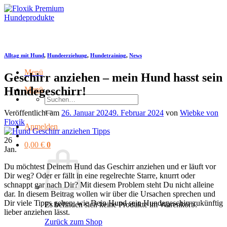
Zum
Inhalt
springen
Alltag mit Hund
,
Hundeerziehung
,
Hundetraining
,
News
Menü
Geschirr anziehen – mein Hund hasst sein
Hundegeschirr!
Menü
Suchen
nach:
Veröffentlicht am
26. Januar 2024
9. Februar 2024
von
Wiebke von
Floxik
Anmelden
26
0,00
€
0
Jan.
Du möchtest Deinem Hund das Geschirr anziehen und er läuft vor
Dir weg? Oder er fällt in eine regelrechte Starre, knurrt oder
schnappt gar nach Dir? Mit diesem Problem steht Du nicht alleine
dar. In diesem Beitrag wollen wir über die Ursachen sprechen und
Dir viele Tipps geben, wie Dein Hund sein Hundegeschirr zukünftig
Es befinden sich keine Produkte im Warenkorb.
lieber anziehen lässt.
Zurück zum Shop