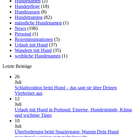
Hundenamen
(2)
Hundepflege
(18)
Hunderassen
(8)
Hundetraining
(82)
männliche Hundenamen
(1)
News
(198)
Personal
(1)
Rezeptinspirationen
(5)
Urlaub mit Hund
(37)
Wandern mit Hund
(35)
weibliche Hundenamen
(1)
Letzte Beiträge
26
Juli
Schlafposition beim Hund – das sagt sie über Deinen
Keine
Vierbeiner aus
Kommentare
12
zu
Juli
Schlafposition
Urlaub mit Hund in Portugal: Einreise, Hundestrände, Klima
beim
Keine
und wichtige Tipps
Hund
Kommentare
10
–
zu
Juli
das
Urlaub
Überforderung beim Spaziergang: Warum Dein Hund
sagt
mit
Keine