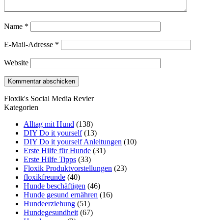
Name
*
E-Mail-Adresse
*
Website
Floxik's Social Media Revier
Kategorien
Alltag mit Hund
(138)
DIY Do it yourself
(13)
DIY Do it yourself Anleitungen
(10)
Erste Hilfe für Hunde
(31)
Erste Hilfe Tipps
(33)
Floxik Produktvorstellungen
(23)
floxikfreunde
(40)
Hunde beschäftigen
(46)
Hunde gesund ernähren
(16)
Hundeerziehung
(51)
Hundegesundheit
(67)