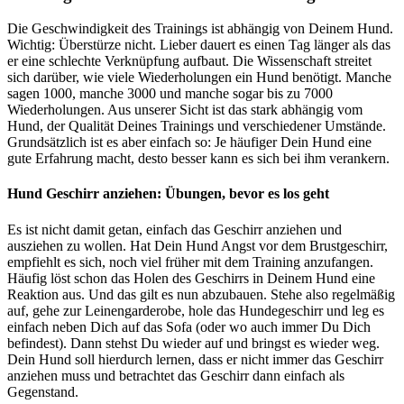
Die Geschwindigkeit des Trainings ist abhängig von Deinem Hund.
Wichtig: Überstürze nicht. Lieber dauert es einen Tag länger als das
er eine schlechte Verknüpfung aufbaut. Die Wissenschaft streitet
sich darüber, wie viele Wiederholungen ein Hund benötigt. Manche
sagen 1000, manche 3000 und manche sogar bis zu 7000
Wiederholungen. Aus unserer Sicht ist das stark abhängig vom
Hund, der Qualität Deines Trainings und verschiedener Umstände.
Grundsätzlich ist es aber einfach so: Je häufiger Dein Hund eine
gute Erfahrung macht, desto besser kann es sich bei ihm verankern.
Hund Geschirr anziehen: Übungen, bevor es los geht
Es ist nicht damit getan, einfach das Geschirr anziehen und
ausziehen zu wollen. Hat Dein Hund Angst vor dem Brustgeschirr,
empfiehlt es sich, noch viel früher mit dem Training anzufangen.
Häufig löst schon das Holen des Geschirrs in Deinem Hund eine
Reaktion aus. Und das gilt es nun abzubauen. Stehe also regelmäßig
auf, gehe zur Leinengarderobe, hole das Hundegeschirr und leg es
einfach neben Dich auf das Sofa (oder wo auch immer Du Dich
befindest). Dann stehst Du wieder auf und bringst es wieder weg.
Dein Hund soll hierdurch lernen, dass er nicht immer das Geschirr
anziehen muss und betrachtet das Geschirr dann einfach als
Gegenstand.