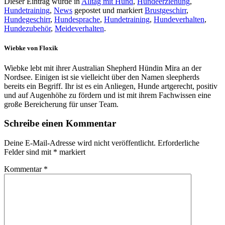
Dieser Eintrag wurde in
Alltag mit Hund
,
Hundeerziehung
,
Hundetraining
,
News
gepostet und markiert
Brustgeschirr
,
Hundegeschirr
,
Hundesprache
,
Hundetraining
,
Hundeverhalten
,
Hundezubehör
,
Meideverhalten
.
Wiebke von Floxik
Wiebke lebt mit ihrer Australian Shepherd Hündin Mira an der
Nordsee. Einigen ist sie vielleicht über den Namen sleepherds
bereits ein Begriff. Ihr ist es ein Anliegen, Hunde artgerecht, positiv
und auf Augenhöhe zu fördern und ist mit ihrem Fachwissen eine
große Bereicherung für unser Team.
Schreibe einen Kommentar
Deine E-Mail-Adresse wird nicht veröffentlicht.
Erforderliche
Felder sind mit
*
markiert
Kommentar
*