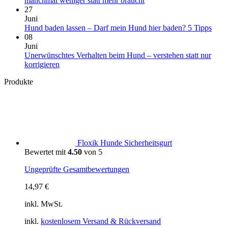
manchmal weniger statt mehr braucht
sie
Hund
Kommentare
27
über
in
zu
Juni
Deinen
Portugal:
Überforderung
Kein
Hund baden lassen – Darf mein Hund hier baden? 5 Tipps
Vierbeiner
Einreise,
beim
Komm
08
aus
Hundestrände,
Spaziergang:
zu
Juni
Klima
Warum
Hun
Unerwünschtes Verhalten beim Hund – verstehen statt nur
und
Dein
bade
Keine
korrigieren
wichtige
Hund
lasse
Kommentare
Produkte
zu
Tipps
manchmal
–
Unerwünschtes
weniger
Darf
Verhalten
statt
mein
beim
mehr
Hun
Hund
braucht
hier
–
bade
verstehen
5
Floxik Hunde Sicherheitsgurt
statt
Tipp
Bewertet mit
4.50
von 5
nur
korrigieren
Ungeprüfte Gesamtbewertungen
14,97
€
inkl. MwSt.
inkl.
kostenlosem Versand & Rückversand