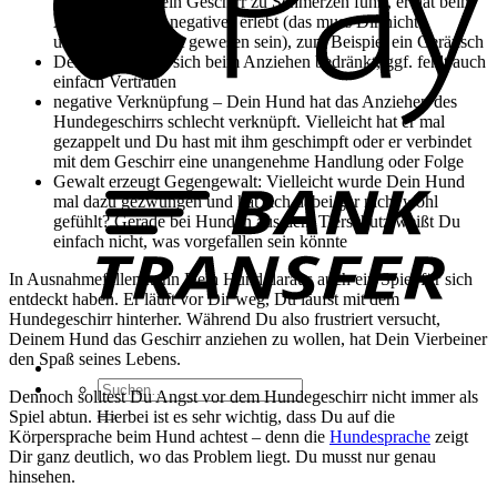
erinnern, dass sein Geschirr zu Schmerzen führt, er hat beim
Anziehen etwas negatives erlebt (das muss Dir nicht
unbedingt bewusst gewesen sein), zum Beispiel ein Geräusch
Dein Hund fühlt sich beim Anziehen bedränkt, ggf. fehlt auch
einfach Vertrauen
negative Verknüpfung – Dein Hund hat das Anziehen des
Hundegeschirrs schlecht verknüpft. Vielleicht hat er mal
gezappelt und Du hast mit ihm geschimpft oder er verbindet
B
mit dem Geschirr eine unangenehme Handlung oder Folge
T
Gewalt erzeugt Gegengewalt: Vielleicht wurde Dein Hund
mal dazu gezwungen und hat sich dabei gar nicht wohl
gefühlt? Gerade bei Hunden aus dem Tierschutz weißt Du
einfach nicht, was vorgefallen sein könnte
In Ausnahmefällen kann Dein Hund daraus auch ein Spiel für sich
entdeckt haben. Er läuft vor Dir weg, Du läufst mit dem
Hundegeschirr hinterher. Während Du also frustriert versucht,
Deinem Hund das Geschirr anziehen zu wollen, hat Dein Vierbeiner
den Spaß seines Lebens.
Suchen
Dennoch solltest Du Angst vor dem Hundegeschirr nicht immer als
nach:
Spiel abtun. Hierbei ist es sehr wichtig, dass Du auf die
Körpersprache beim Hund achtest – denn die
Hundesprache
zeigt
Dir ganz deutlich, wo das Problem liegt. Du musst nur genau
hinsehen.