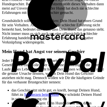
Hundegeschirr. Bei den Hundebesitzern stößt dieses Verhalten dann
meist auf Unverständnis – denn der Hund hat doch nie schlechte
Erfahrungen mit seinem Brustgeschirr gemacht.
Grundsätzlich solltest Du Dir merken: Dein Hund hat einen Grund
für sein Verhalten. Auch wenn Du eine schlechte Erfahrung nicht
bemerkt hast, bedeutet das nicht, dass Dein Hund das genauso sieht.
Nicht immer muss es sich auch um eine offensichtlich schlechte
Erfahrung handeln, sondern kann auch einfach eine negative
Verknüpfung widerspiegeln.
P
Mein Hund hat Angst vor seinem Geschirr
Jeder Hund ist individuell. Er hat seinen eigenen Charakter, die
Genetik spielt eine Rolle, aber auch seine Erfahrungen, die er im
Laufe seines Lebens gemacht hat. Daher können wir Dir auch nicht
die genaue Ursache nennen, warum Dein Hund das Geschirr
anziehen nicht mag. Dennoch wollen wir Dir die häufigsten Gründe
für das verhasste Brustgeschirr nennen:
das Geschirr sitzt nicht gut, es kneift, beengt Deinen Hund,
A
führt zu
Schmerzen beim Hund
oder schränkt Deinen Hund
P
in seiner Bewegung ein
schlechte Erfahrungen: Dein Hund könnte sich daran