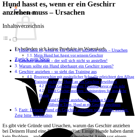
Hund hasst es, wenn er ein Geschirr
0
anziehen muss – Ursachen
Warenkorb
Inhaltsverzeichnis
Es befinden sich keine Produkte im Warenkorb.
Hund hasst es, wenn er ein Geschirr anziehen muss – Ursachen
Mein Hund hat Angst vor seinem Geschirr
Zurück zum Shop
Geschirr anziehen – der soll sich nicht so anstellen!
Warum sollte ein Hund überhaupt ein Geschirr tragen?
V
Geschirr anziehen – so sieht das Training aus
Brustgeschirr mit zusätzlicher Schnalle erleichtert den Alltag
Trainingsschritte: Hund an ein Geschirr gewöhnen
Hund Geschirr anziehen: Übungen, bevor es los geht
Hund Geschirr anziehen: Trainingstipps für ängstliche
Hunde
Hund Geschirr anziehen – der nächste Schritt
Hilfreiche Tipps: Hund an ein Geschirr gewöhnen
Fazit: Deinem Hund ein Geschirr anziehen sollte geübt werden.
Zeig bitte Verständnis
Es gibt viele Gründe und Ursachen, warum das Geschirr anziehen
M
bei Deinem Hund eine Reaktion auslöst. Einige Hunde haben damit
kein Problem – andere Hunde haben regelrecht Angst vor einem