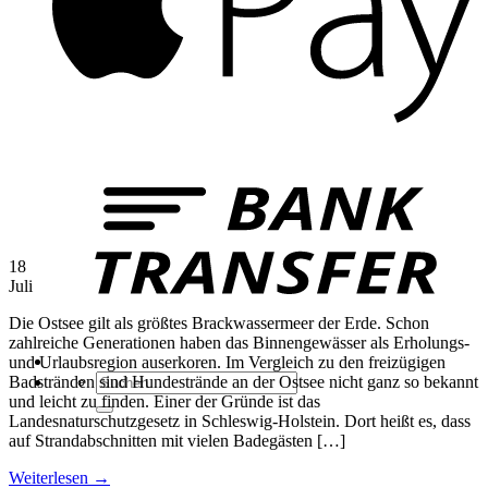
B
T
18
Juli
Die Ostsee gilt als größtes Brackwassermeer der Erde. Schon
zahlreiche Generationen haben das Binnengewässer als Erholungs-
und Urlaubsregion auserkoren. Im Vergleich zu den freizügigen
Suchen
Badstränden sind Hundestrände an der Ostsee nicht ganz so bekannt
nach:
und leicht zu finden. Einer der Gründe ist das
Landesnaturschutzgesetz in Schleswig-Holstein. Dort heißt es, dass
auf Strandabschnitten mit vielen Badegästen […]
Weiterlesen
→