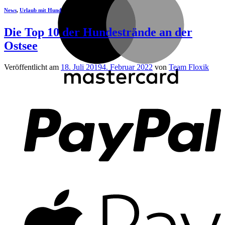
News
,
Urlaub mit Hund
Die Top 10 der Hundestrände an der
Ostsee
Veröffentlicht am
18. Juli 2019
4. Februar 2022
von
Team Floxik
P
A
P