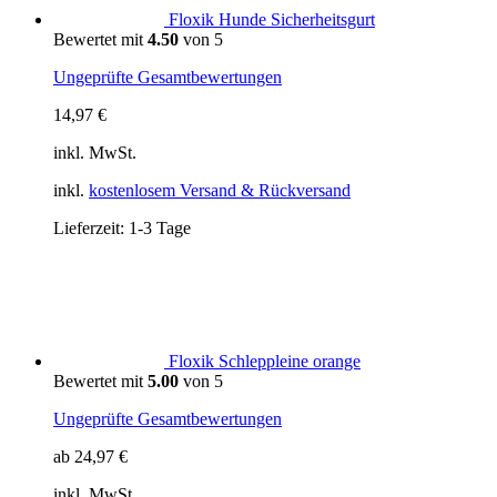
statt
mein
Floxik Hunde Sicherheitsgurt
mehr
Hun
Bewertet mit
4.50
von 5
braucht
hier
bade
Ungeprüfte Gesamtbewertungen
5
Tipp
14,97
€
inkl. MwSt.
inkl.
kostenlosem Versand & Rückversand
Lieferzeit:
1-3 Tage
Floxik Schleppleine orange
Bewertet mit
5.00
von 5
Ungeprüfte Gesamtbewertungen
ab
24,97
€
inkl. MwSt.