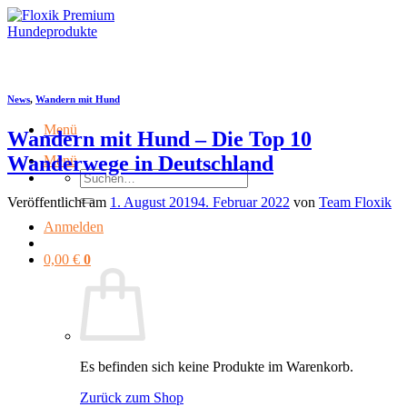
Zum
Inhalt
springen
News
,
Wandern mit Hund
Menü
Wandern mit Hund – Die Top 10
Wanderwege in Deutschland
Menü
Suchen
nach:
Veröffentlicht am
1. August 2019
4. Februar 2022
von
Team Floxik
Anmelden
0,00
€
0
Es befinden sich keine Produkte im Warenkorb.
Zurück zum Shop