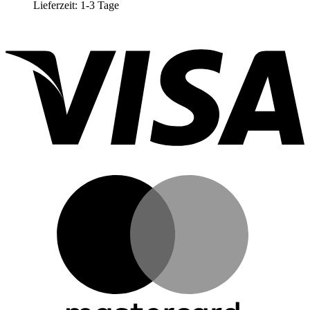
Lieferzeit:
1-3 Tage
V
M