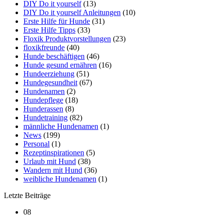
DIY Do it yourself
(13)
DIY Do it yourself Anleitungen
(10)
Erste Hilfe für Hunde
(31)
Erste Hilfe Tipps
(33)
Floxik Produktvorstellungen
(23)
floxikfreunde
(40)
Hunde beschäftigen
(46)
Hunde gesund ernähren
(16)
Hundeerziehung
(51)
Hundegesundheit
(67)
Hundenamen
(2)
Hundepflege
(18)
Hunderassen
(8)
Hundetraining
(82)
männliche Hundenamen
(1)
News
(199)
Personal
(1)
Rezeptinspirationen
(5)
Urlaub mit Hund
(38)
Wandern mit Hund
(36)
weibliche Hundenamen
(1)
Letzte Beiträge
08