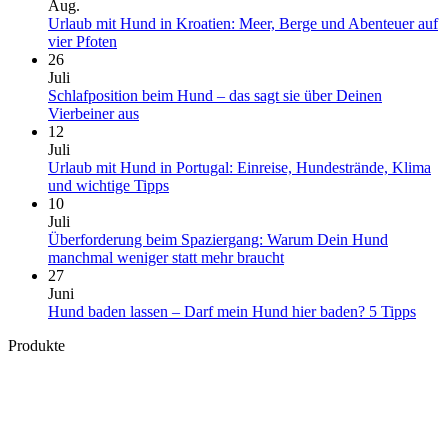
Aug.
Urlaub mit Hund in Kroatien: Meer, Berge und Abenteuer auf
Keine
vier Pfoten
Kommentare
26
zu
Juli
Urlaub
Schlafposition beim Hund – das sagt sie über Deinen
mit
Keine
Vierbeiner aus
Hund
Kommentare
12
in
zu
Juli
Kroatien:
Schlafposition
Urlaub mit Hund in Portugal: Einreise, Hundestrände, Klima
Meer,
beim
Keine
und wichtige Tipps
Berge
Hund
Kommentare
10
und
–
zu
Juli
Abenteuer
das
Urlaub
Überforderung beim Spaziergang: Warum Dein Hund
auf
sagt
mit
Keine
manchmal weniger statt mehr braucht
vier
sie
Hund
Kommentare
27
Pfoten
über
in
zu
Juni
Deinen
Portugal:
Überforderung
Kein
Hund baden lassen – Darf mein Hund hier baden? 5 Tipps
Vierbeiner
Einreise,
beim
Komm
Produkte
aus
Hundestrände,
Spaziergang:
zu
Klima
Warum
Hun
und
Dein
bade
wichtige
Hund
lasse
Tipps
manchmal
–
weniger
Darf